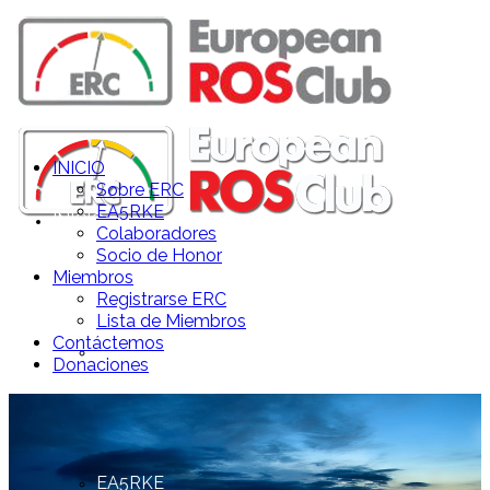
INICIO
Sobre ERC
EA5RKE
INICIO
Colaboradores
Socio de Honor
Miembros
Registrarse ERC
Lista de Miembros
Contáctemos
Sobre ERC
Donaciones
EA5RKE