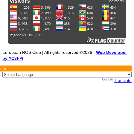
European ROS Club | All rights reserved ©2026 -
Web Developer
by YC3FPI
e »
Powered by
Translate