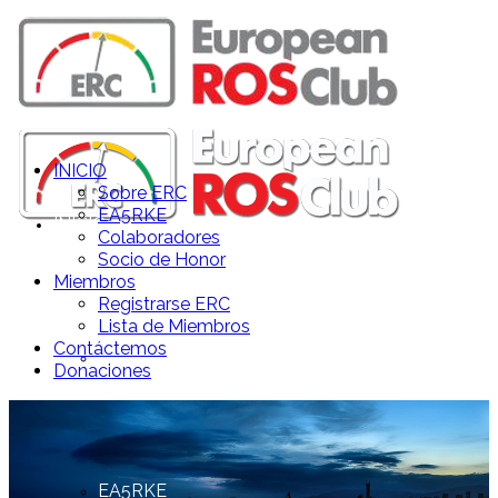
INICIO
Sobre ERC
EA5RKE
INICIO
Colaboradores
Socio de Honor
Miembros
Registrarse ERC
Lista de Miembros
Contáctemos
Sobre ERC
Donaciones
EA5RKE