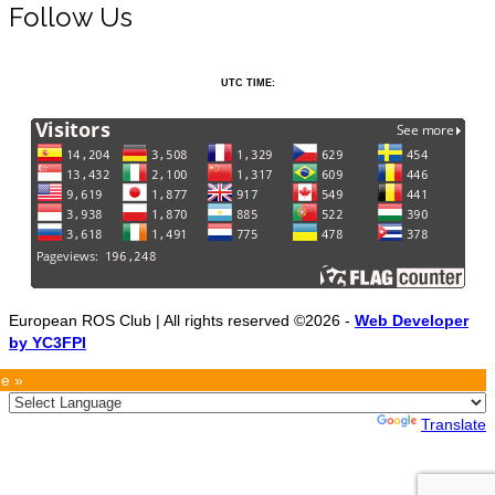
Follow Us
UTC TIME:
European ROS Club | All rights reserved ©2026 -
Web Developer
by YC3FPI
e »
Powered by
Translate