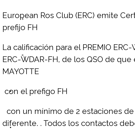
European Ros Club (ERC) emite Cer
Registrarse ERC
prefijo FH
L
a calificación para el PREMIO ERC
Lista de Miembros
ERC-WDAR-FH, de los QSO de que el
MAYOTTE
con el prefigo FH
Contáctemos
con un mínimo de 2 estaciones de r
diferente. . Todos los contactos de
Donaciones