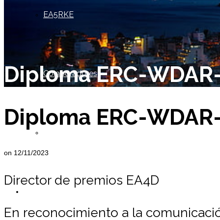
EA5RKE
Diploma ERC-WDAR
Colaboradores
Diploma ERC-WDAR
Socio de Honor
on
12/11/2023
Director de premios EA4D
Miembros
En reconocimiento a la comunicación