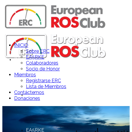
INICIO
Sobre ERC
EA5RKE
INICIO
Colaboradores
Socio de Honor
Miembros
Registrarse ERC
Lista de Miembros
Contáctemos
Sobre ERC
Donaciones
EA5RKE