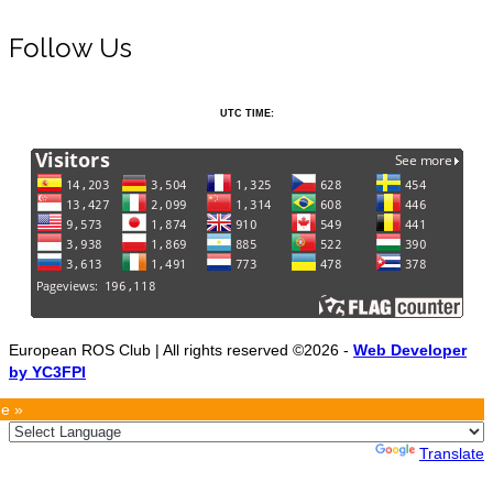
Follow Us
UTC TIME:
European ROS Club | All rights reserved ©2026 -
Web Developer
by YC3FPI
e »
Powered by
Translate