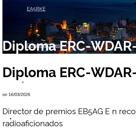
EA5RKE
Diploma ERC-WDAR
Colaboradores
Diploma ERC-WDAR
Socio de Honor
on
16/03/2026
Director de premios EB5AG E
n reco
Miembros
radioaficionados