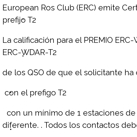
European Ros Club (ERC) emite Ce
prefijo T2
Registrarse ERC
L
a calificación para el PREMIO ERC
ERC-WDAR-T2
Lista de Miembros
de los QSO de que el solicitante h
con el prefigo T2
Contáctemos
con un mínimo de 1 estaciones de r
diferente. . Todos los contactos de
Donaciones