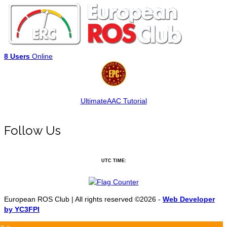
8 Users
Online
UltimateAAC Tutorial
Follow Us
UTC TIME:
European ROS Club | All rights reserved ©2026 -
Web Developer
by YC3FPI
e »