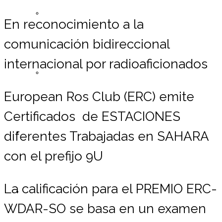
Registrarse ERC
En reconocimiento a la
comunicación bidireccional
internacional por radioaficionados
Lista de Miembros
European Ros Club (ERC) emite
Certificados de ESTACIONES
Contáctemos
diferentes Trabajadas en SAHARA
con el prefijo 9U
L
a calificación para el PREMIO ERC-
Donaciones
WDAR-SO se basa en un examen