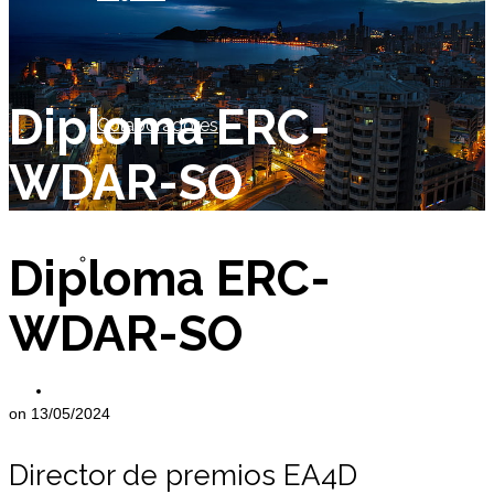
Diploma ERC-
Colaboradores
WDAR-SO
Socio de Honor
Diploma ERC-
WDAR-SO
Miembros
on
13/05/2024
Director de premios EA4D