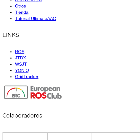
Otros
Tienda
Tutorial UltimateAAC
LINKS
ROS
JTDX
WSJT
YONIQ
GridTracker
Colaboradores