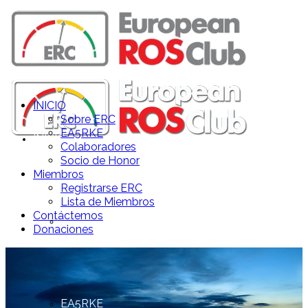
INICIO
Sobre ERC
EA5RKE
INICIO
Colaboradores
Socio de Honor
Miembros
Registrarse ERC
Lista de Miembros
Contáctemos
Sobre ERC
Donaciones
EA5RKE