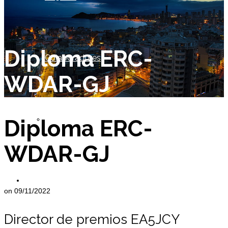
Diploma ERC-
Colaboradores
WDAR-GJ
Socio de Honor
Diploma ERC-
WDAR-GJ
Miembros
on
09/11/2022
Director de premios EA5JCY