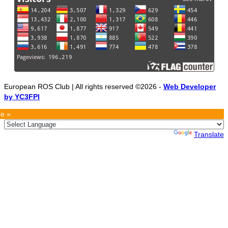
European ROS Club | All rights reserved ©2026 -
Web Developer
by YC3FPI
e »
Powered by
Translate