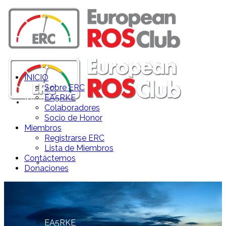
INICIO
Sobre ERC
EA5RKE
INICIO
Colaboradores
Socio de Honor
Miembros
Registrarse ERC
Lista de Miembros
Contáctemos
Sobre ERC
Donaciones
EA5RKE