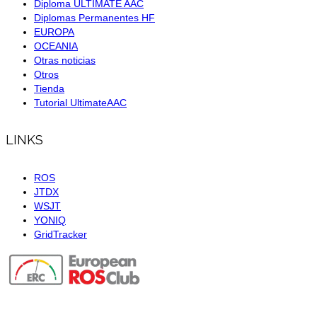
Diploma ULTIMATE AAC
Diplomas Permanentes HF
EUROPA
OCEANIA
Otras noticias
Otros
Tienda
Tutorial UltimateAAC
LINKS
ROS
JTDX
WSJT
YONIQ
GridTracker