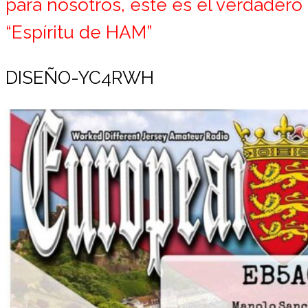
para nosotros, este es el verdadero
“Espíritu de HAM”
DISEÑO-YC4RWH