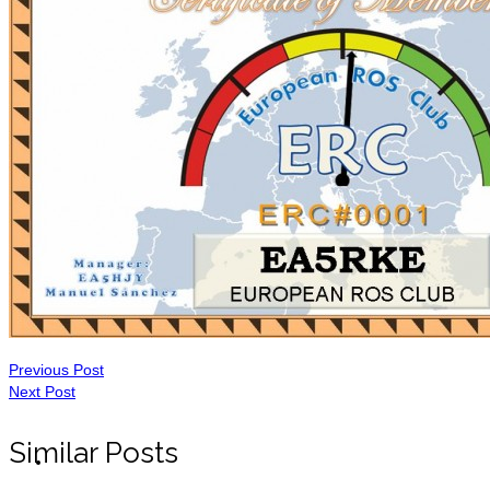
Registrarse ERC
Lista de Miembros
Contáctemos
Previous Post
Next Post
Similar Posts
Donaciones