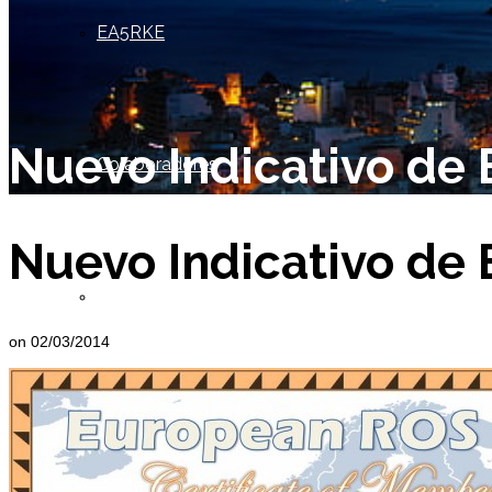
EA5RKE
Nuevo Indicativo de
Colaboradores
Nuevo Indicativo de
Socio de Honor
on
02/03/2014
Miembros