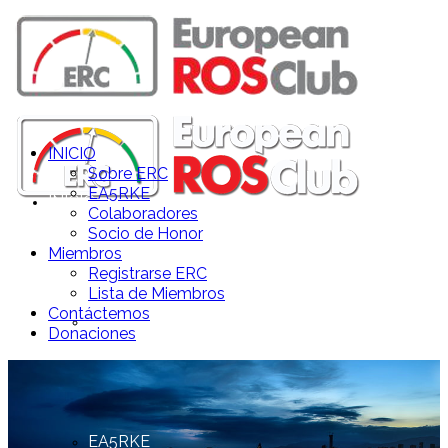
INICIO
Sobre ERC
EA5RKE
INICIO
Colaboradores
Socio de Honor
Miembros
Registrarse ERC
Lista de Miembros
Contáctemos
Sobre ERC
Donaciones
EA5RKE