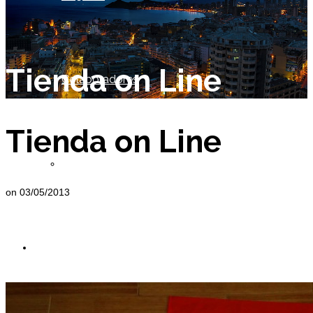
Tienda on Line
Colaboradores
Tienda on Line
Socio de Honor
on
03/05/2013
Miembros