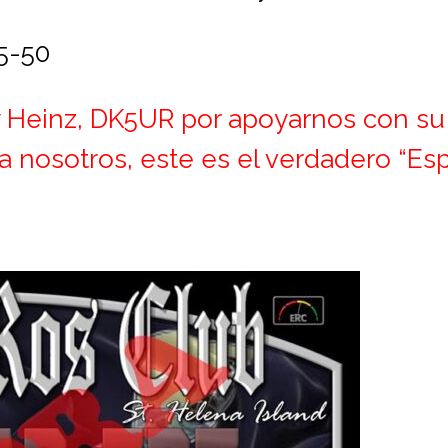
5-50
 Heinz, DK5UR por apoyarnos con su
a nosotros, este es el verdadero “Es