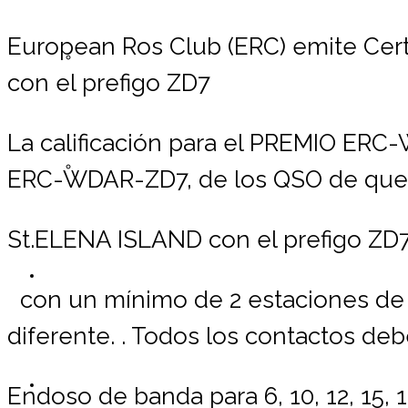
European Ros Club (ERC) emite Cer
Registrarse ERC
con el prefigo ZD7
La calificación para el PREMIO ERC
Lista de Miembros
ERC-WDAR-ZD7, de los QSO de que e
St.ELENA ISLAND
con el prefigo ZD
Contáctemos
con un mínimo de 2 estaciones de r
diferente. . Todos los contactos de
Donaciones
Endoso de banda para 6, 10, 12, 15, 17