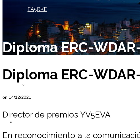
EA5RKE
Diploma ERC-WDAR
Colaboradores
Diploma ERC-WDAR
Socio de Honor
on
14/12/2021
Director de premios YV5EVA
Miembros
En reconocimiento a la comunicación