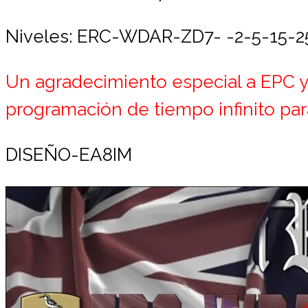
Niveles: ERC-WDAR-ZD7- -2-5-15-2
Un agradecimiento especial a EPC y
programación de tiempo infinito par
DISEÑO-EA8IM