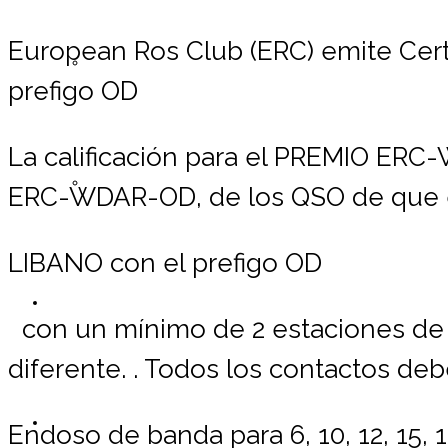
European Ros Club (ERC) emite Cer
Registrarse ERC
prefigo OD
La calificación para el PREMIO ERC
Lista de Miembros
ERC-WDAR-OD, de los QSO de que el
LIBANO
con el prefigo OD
Contáctemos
con un mínimo de 2 estaciones de r
diferente. . Todos los contactos de
Donaciones
Endoso de banda para 6, 10, 12, 15, 17