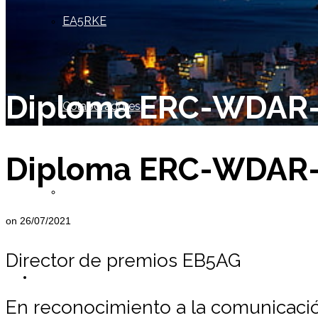
EA5RKE
Diploma ERC-WDAR
Colaboradores
Diploma ERC-WDAR
Socio de Honor
on
26/07/2021
Director de premios EB5AG
Miembros
En reconocimiento a la comunicación