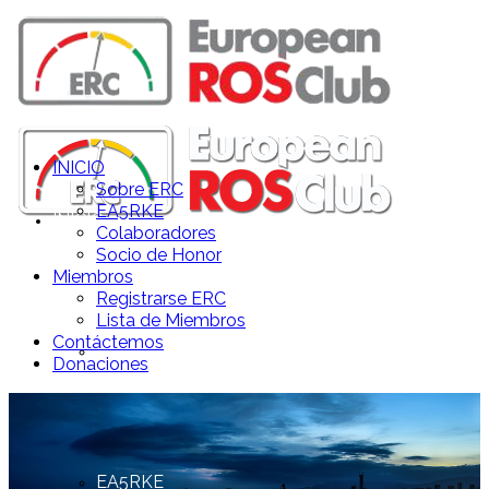
INICIO
Sobre ERC
EA5RKE
INICIO
Colaboradores
Socio de Honor
Miembros
Registrarse ERC
Lista de Miembros
Contáctemos
Sobre ERC
Donaciones
EA5RKE