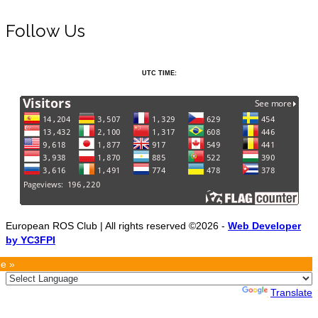
Follow Us
UTC TIME:
European ROS Club | All rights reserved ©2026 -
Web Developer
by YC3FPI
e »
Powered by
Translate