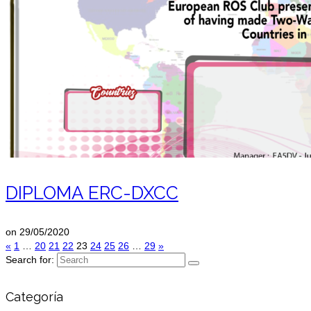
DIPLOMA ERC-DXCC
on
29/05/2020
«
1
…
20
21
22
23
24
25
26
…
29
»
Search for:
Categoría