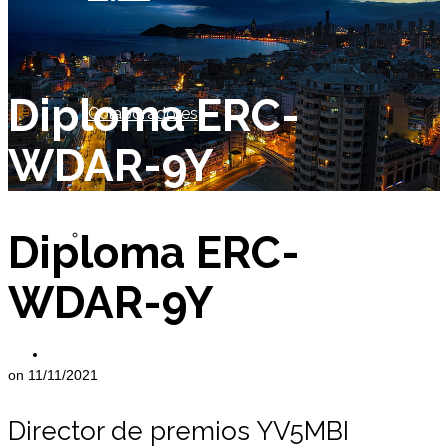
Diploma ERC-
Colaboradores
WDAR-9Y
Socio de Honor
Diploma ERC-
WDAR-9Y
Miembros
on
11/11/2021
Director de premios YV5MBI