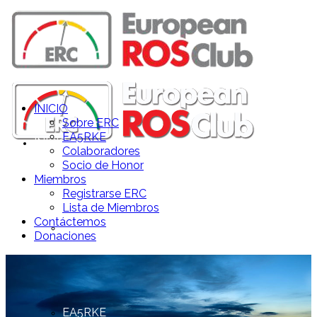
INICIO
Sobre ERC
EA5RKE
INICIO
Colaboradores
Socio de Honor
Miembros
Registrarse ERC
Lista de Miembros
Contáctemos
Sobre ERC
Donaciones
EA5RKE