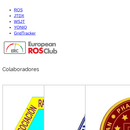
ROS
JTDX
WSJT
YONIQ
GridTracker
Colaboradores