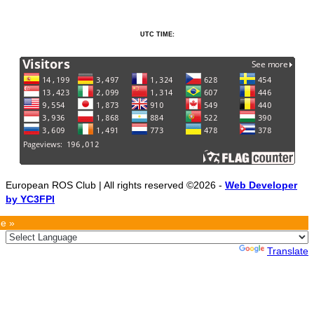
UTC TIME:
European ROS Club | All rights reserved ©2026 -
Web Developer
by YC3FPI
e »
Powered by
Translate