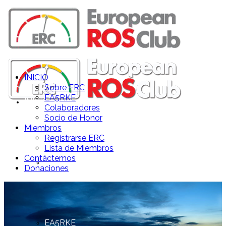
INICIO
Sobre ERC
EA5RKE
INICIO
Colaboradores
Socio de Honor
Miembros
Registrarse ERC
Lista de Miembros
Contáctemos
Sobre ERC
Donaciones
EA5RKE