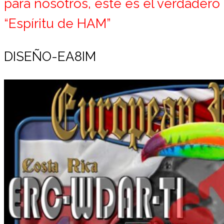
para nosotros, este es el verdadero
“Espíritu de HAM”
DISEÑO-EA8IM