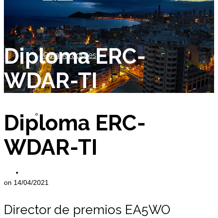
Diploma ERC-
Colaboradores
WDAR-TI
Socio de Honor
Diploma ERC-
WDAR-TI
Miembros
on
14/04/2021
Director de premios EA5WO