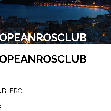
UROPEANROSCLUB
UROPEANROSCLUB
UB ERC
S