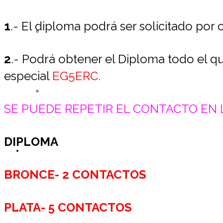
1
.- El diploma podrá ser solicitado por
Registrarse ERC
2
.- Podrá obtener el Diploma todo el q
especial
EG5ERC.
Lista de Miembros
SE PUEDE REPETIR EL CONTACTO EN 
DIPLOMA
Contáctemos
BRONCE- 2 CONTACTOS
PLATA- 5 CONTACTOS
Donaciones