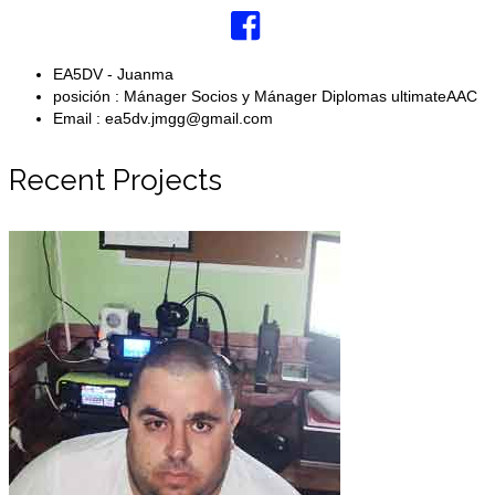
EA5DV -
Juanma
posición :
Mánager Socios y Mánager Diplomas ultimateAAC
Email :
ea5dv.jmgg@gmail.com
Recent Projects