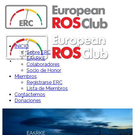
INICIO
Sobre ERC
EA5RKE
INICIO
Colaboradores
Socio de Honor
Miembros
Registrarse ERC
Lista de Miembros
Contáctemos
Sobre ERC
Donaciones
EA5RKE